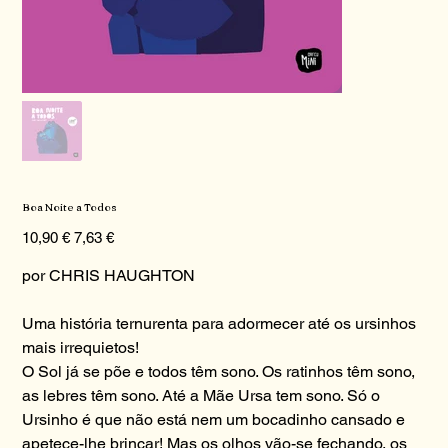
Boa Noite a Todos
Preço
Preço
10,90 €
7,63 €
original
promocional
por CHRIS HAUGHTON
Uma história ternurenta para adormecer até os ursinhos
mais irrequietos!
O Sol já se põe e todos têm sono. Os ratinhos têm sono,
as lebres têm sono. Até a Mãe Ursa tem sono. Só o
Ursinho é que não está nem um bocadinho cansado e
apetece-lhe brincar! Mas os olhos vão-se fechando, os