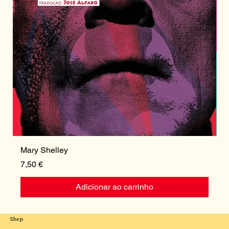
Mary Shelley
I
Preço
P
7,50 €
1
Adicionar ao carrinho
Shop