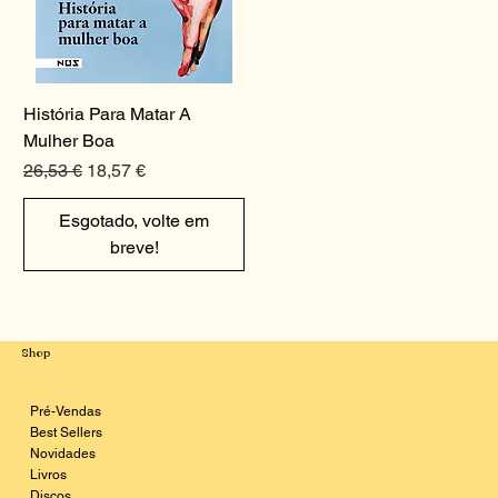
História Para Matar A
Mulher Boa
Preço normal
Preço promocional
26,53 €
18,57 €
Esgotado, volte em
breve!
Shop
Pré-Vendas
Best Sellers
Novidades
Livros
Discos