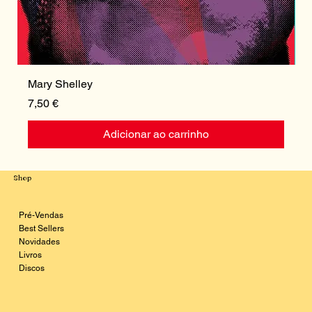
Mary Shelley
I
Preço
P
7,50 €
1
Adicionar ao carrinho
Shop
Pré-Vendas
Best Sellers
Novidades
Livros
Discos