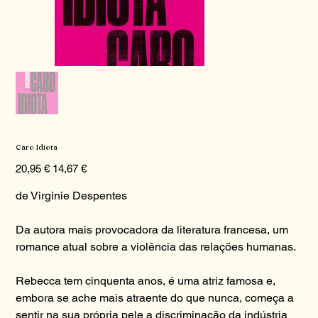
Caro Idiota
Preço
Preço
20,95 €
14,67 €
original
promocional
de Virginie Despentes
Da autora mais provocadora da literatura francesa, um
romance atual sobre a violência das relações humanas.
Rebecca tem cinquenta anos, é uma atriz famosa e,
embora se ache mais atraente do que nunca, começa a
sentir na sua própria pele a discriminação da indústria