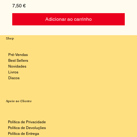
Preço
P
7,50 €
1
Adicionar ao carrinho
Shop
Pré-Vendas
Best Sellers
Novidades
Livros
Discos
Apoio ao Cliente
Política de Privacidade
Política de Devoluções
Política de Entrega