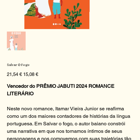
Salvar O Fogo
Preço
Preço
21,54 €
15,08 €
original
promocional
Vencedor do PRÊMIO JABUTI 2024 ROMANCE
LITERÁRIO
Neste novo romance, Itamar Vieira Junior se reafirma
como um dos maiores contadores de histórias da língua
portuguesa. Em Salvar o fogo, o autor baiano constrói
uma narrativa em que nos tornamos íntimos de seus
personagens e nos comovemos com suas trajetórias tão