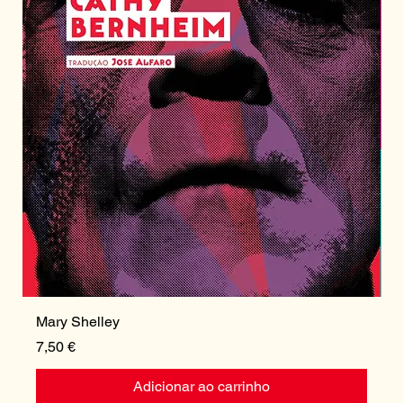
Mary Shelley
I
Preço
P
7,50 €
1
Adicionar ao carrinho