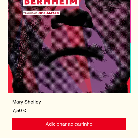
Mary Shelley
I
Preço
P
7,50 €
1
Adicionar ao carrinho