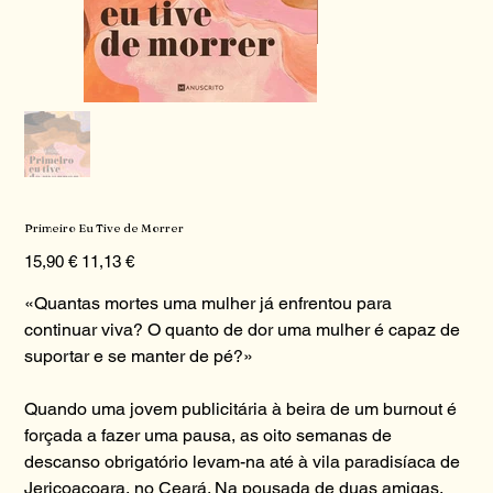
Primeiro Eu Tive de Morrer
Preço
Preço
15,90 €
11,13 €
original
promocional
«Quantas mortes uma mulher já enfrentou para
continuar viva? O quanto de dor uma mulher é capaz de
suportar e se manter de pé?»
Quando uma jovem publicitária à beira de um burnout é
forçada a fazer uma pausa, as oito semanas de
descanso obrigatório levam-na até à vila paradisíaca de
Jericoacoara, no Ceará. Na pousada de duas amigas,