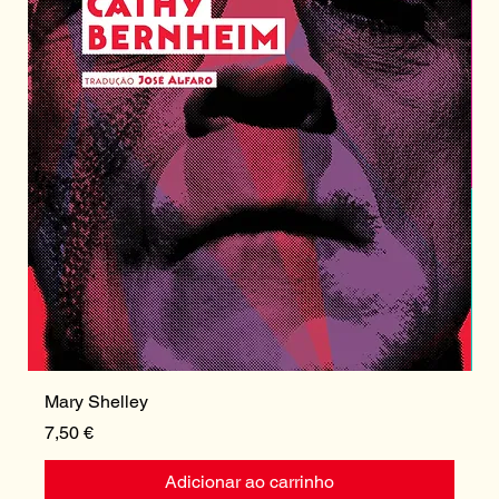
Mary Shelley
I
Preço
P
7,50 €
1
Adicionar ao carrinho