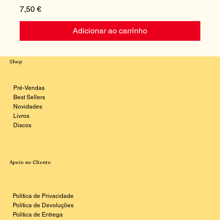
Preço
P
7,50 €
1
Adicionar ao carrinho
Shop
Pré-Vendas
Best Sellers
Novidades
Livros
Discos
Apoio ao Cliente
Política de Privacidade
Política de Devoluções
Política de Entrega