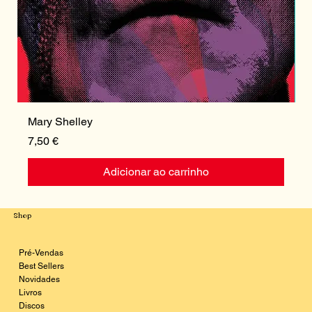
Mary Shelley
I
Preço
P
7,50 €
1
Adicionar ao carrinho
Shop
Pré-Vendas
Best Sellers
Novidades
Livros
Discos