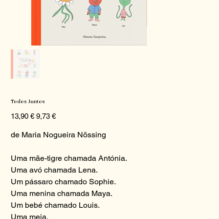
Todos Juntos
Preço
Preço
13,90 €
9,73 €
original
promocional
de Maria Nogueira Nössing
Uma mãe-tigre chamada Antónia.
Uma avó chamada Lena.
Um pássaro chamado Sophie.
Uma menina chamada Maya.
Um bebé chamado Louis.
Uma meia.