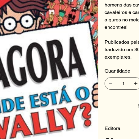
homens das cav
cavaleiros e ca
algures no meio
encontres!
Publicados pela
traduzido em 3
exemplares.
Quantidade
Editora