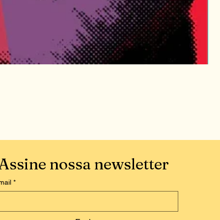
I
P
1
Assine nossa newsletter
mail
*