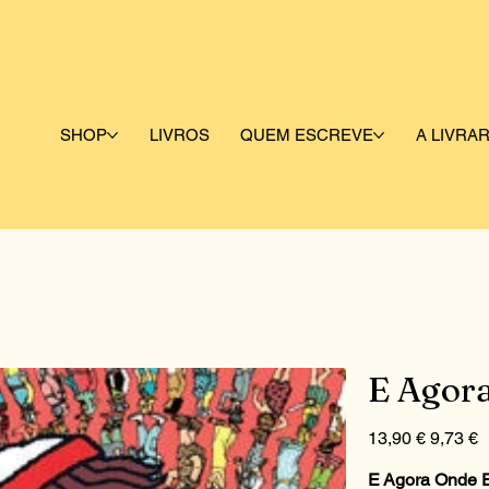
SHOP
LIVROS
QUEM ESCREVE
A LIVRAR
E Agora
Preço
Preço
13,90 €
9,73 €
original
promociona
E Agora Onde E