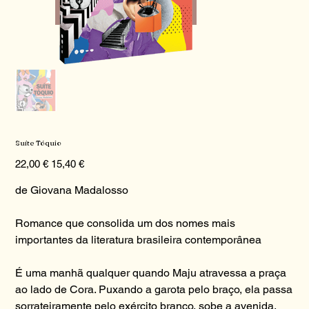
Suíte Tóquio
Preço
Preço
22,00 €
15,40 €
original
promocional
de Giovana Madalosso
Romance que consolida um dos nomes mais
importantes da literatura brasileira contemporânea
É uma manhã qualquer quando Maju atravessa a praça
ao lado de Cora. Puxando a garota pelo braço, ela passa
sorrateiramente pelo exército branco, sobe a avenida,