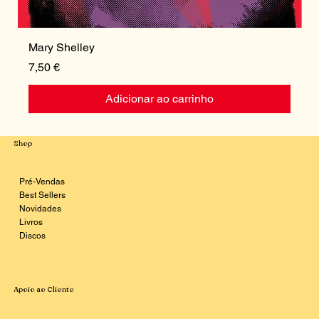
Mary Shelley
I
Preço
P
7,50 €
1
Adicionar ao carrinho
Shop
Pré-Vendas
Best Sellers
Novidades
Livros
Discos
Apoio ao Cliente