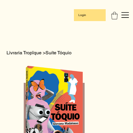
Login
Livraria Tropïque
>
Suíte Tóquio