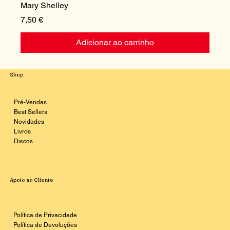
Mary Shelley
I
Preço
P
7,50 €
1
Adicionar ao carrinho
Shop
Pré-Vendas
Best Sellers
Novidades
Livros
Discos
Apoio ao Cliente
Política de Privacidade
Política de Devoluções