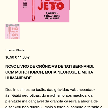
Homem-Objeto
Preço
Preço
16,90 €
11,83 €
original
promocional
NOVO LIVRO DE CRÓNICAS DE TATI BERNARDI,
COM MUITO HUMOR, MUITA NEUROSE E MUITA
HUMANIDADE
Dos intestinos ao tesão, das grávidas «abençoadas»
às
nudes
neuróticas, do machismo aos machos, da
plenitude inalcançável da granola caseira à alegria de
dizer «eu não quero!», mais a terapia, sempre a terapia e