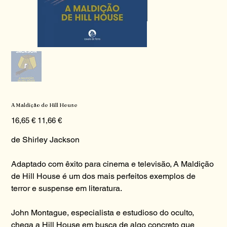
A Maldição de Hill House
Preço
Preço
16,65 €
11,66 €
original
promocional
de Shirley Jackson
Adaptado com êxito para cinema e televisão, A Maldição
de Hill House é um dos mais perfeitos exemplos de
terror e suspense em literatura.
John Montague, especialista e estudioso do oculto,
chega a Hill House em busca de algo concreto que