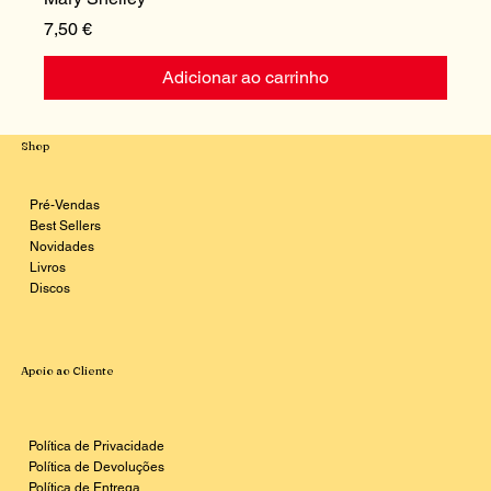
Preço
P
7,50 €
1
Adicionar ao carrinho
Shop
Pré-Vendas
Best Sellers
Novidades
Livros
Discos
Apoio ao Cliente
Política de Privacidade
Política de Devoluções
Política de Entrega