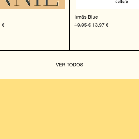
Irmãs Blue
 promocional
Preço normal
Preço promocional
 €
19,95 €
13,97 €
VER TODOS