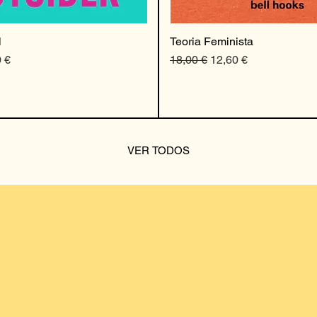
l
Teoria Feminista
 promocional
Preço normal
Preço promocional
 €
18,00 €
12,60 €
VER TODOS