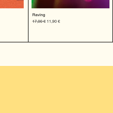
Raving
Preço normal
Preço promocional
17,00 €
11,90 €