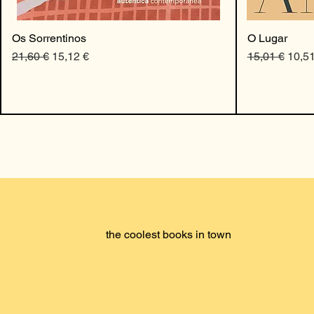
Os Sorrentinos
O Lugar
Preço normal
Preço promocional
Preço normal
Preço
21,60 €
15,12 €
15,01 €
10,51
the coolest books in town