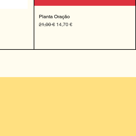
Planta Oração
Preço normal
Preço promocional
21,00 €
14,70 €