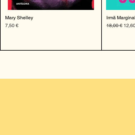
Mary Shelley
Irmã Margina
Preço
Preço normal
Preço
7,50 €
18,00 €
12,60